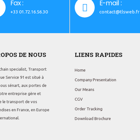
Fax :
E-mail :
+33 01.72.16.56.30
contact@tlsweb.fr
ROPOS DE NOUS
LIENS RAPIDES
hain specialist, Transport
Home
ue Service 91 est situé à
Company Presentation
sous sénart, aux portes de
Our Means
otre entreprise gère et
CGV
e le transport de vos
Order Tracking
dises en France, en Europe
nternational.
Download Brochure