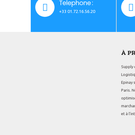
Telephone :
+33 01.72.16.56.20
À P
Supply c
Logistiq
Epinay 
Paris. N
optimis
marchan
et à l’i