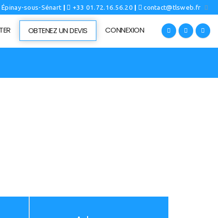
0 Épinay-sous-Sénart
|
+33 01.72.16.56.20
|
contact@tlsweb.fr
TER
CONNEXION
OBTENEZ UN DEVIS