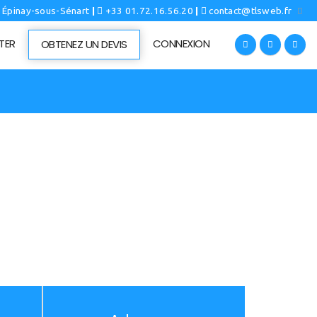
0 Épinay-sous-Sénart
|
+33 01.72.16.56.20
|
contact@tlsweb.fr
TER
CONNEXION
OBTENEZ UN DEVIS