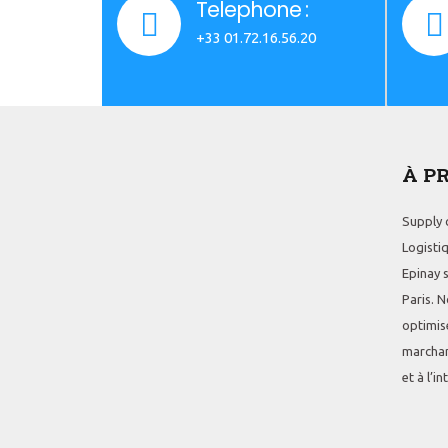
Telephone :
+33 01.72.16.56.20
À P
Supply c
Logistiq
Epinay 
Paris. N
optimis
marchan
et à l’i