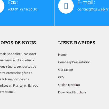
Fax :
E-mail :
+33 01.72.16.56.30
contact@tlsweb.fr
ROPOS DE NOUS
LIENS RAPIDES
hain specialist, Transport
Home
ue Service 91 est situé à
Company Presentation
sous sénart, aux portes de
Our Means
otre entreprise gère et
CGV
e le transport de vos
Order Tracking
dises en France, en Europe
nternational.
Download Brochure