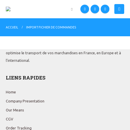
À PROPOS DE NOUS
ACCUEIL
IMPORT FICHIER DE COMMANDES
Supply chain specialist, Transport Logistique Service 91 est situé à
Epinay sous sénart, aux portes de Paris. Notre entreprise gère et
optimise le transport de vos marchandises en France, en Europe et à
l’international.
LIENS RAPIDES
Home
Company Presentation
Our Means
CGV
Order Tracking