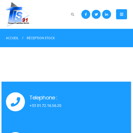
ACCUEIL
RÉCEPTION STOCK
Telephone :
+33 01.72.16.56.20