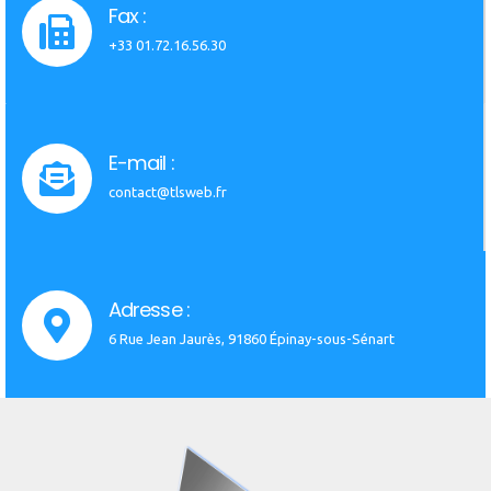
Fax :
+33 01.72.16.56.30
E-mail :
contact@tlsweb.fr
Adresse :
6 Rue Jean Jaurès, 91860 Épinay-sous-Sénart